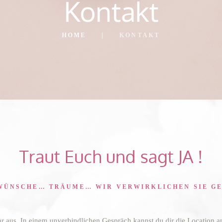
Kontakt
HOME
KONTAKT
Traut Euch und sagt JA !
WÜNSCHE… TRÄUME… WIR VERWIRKLICHEN SIE G
ar aus. In einem unverbindlichen Gespräch kannst du dir die Location