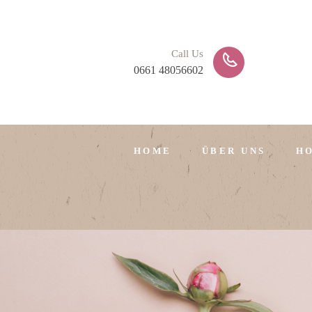
Call Us
0661 48056602
HOME
ÜBER UNS
H