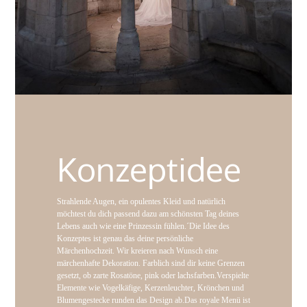
Konzeptidee
Strahlende Augen, ein opulentes Kleid und natürlich
möchtest du dich passend dazu
am schönsten Tag deines
Lebens auch wie eine Prinzessin fühlen.´
Die Idee des
Konzeptes ist genau
das d
eine persönliche
Märchenhochzeit. Wir kreieren nach Wunsch eine
märchenhafte Dekoration. Farblich sind dir keine Grenzen
gesetzt, ob zarte Rosatöne, pink oder lachsfarben.Verspielte
Elemente wie Vogelkäfige, Kerzenleuchter, Krönchen und
Blumengestecke runden das Design ab.
Das royale Menü ist